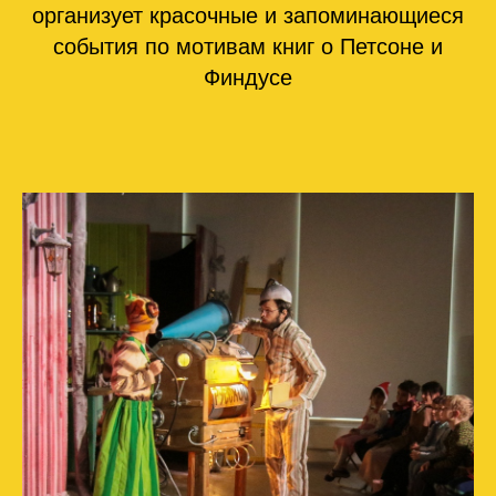
организует красочные и запоминающиеся
события по мотивам книг о Петсоне и
Финдусе